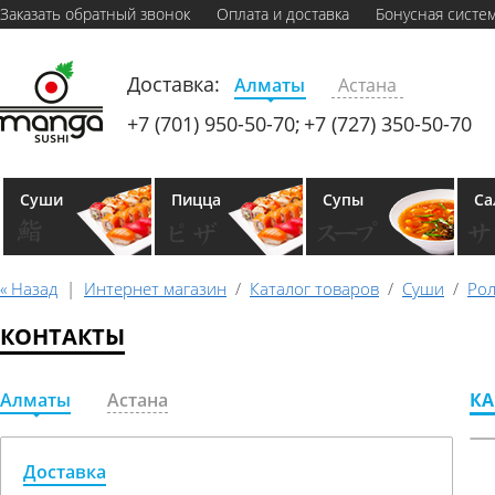
Заказать обратный звонок
Оплата и доставка
Бонусная систе
Доставка:
Алматы
Астана
+7 (701) 950-50-70;
+7 (727) 350-50-70
Суши
Пицца
Супы
Са
« Назад
|
Интернет магазин
/
Каталог товаров
/
Суши
/
Ро
КОНТАКТЫ
Алматы
Астана
КА
Доставка